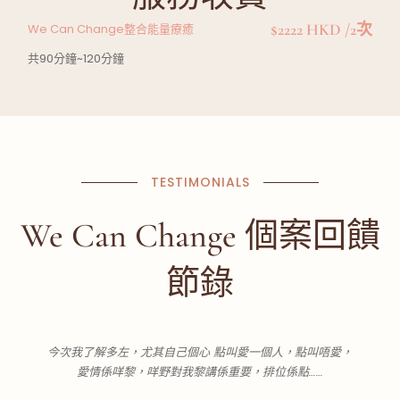
$2222 HKD /2次
We Can Change整合能量療癒
共90分鐘~120分鐘
TESTIMONIALS
We Can Change 個案回饋
節錄
今次我了解多左，尤其自己個心 點叫愛一個人，點叫唔愛，
愛情係咩黎，咩野對我黎講係重要，排位係點……