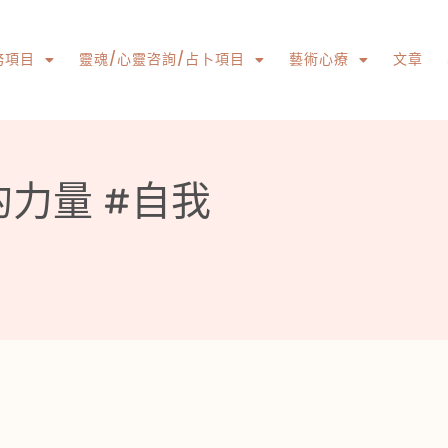
務項目
靈魂/心靈咨詢/占卜項目
藝術心療
文章
的力量 #自我