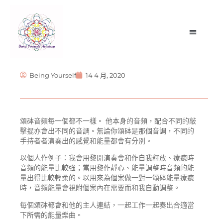
【靈性分享】頌缽小知識
Being Yourself
14 4 月, 2020
頌砵音頻每一個都不一樣。 他本身的音頻，配合不同的敲
擊掍亦會出不同的音調。無論你頌砵是那個音調，不同的
手持者者演奏出的感覺和能量都會有分別。
以個人作例子：我會用黎開演奏會和作自我釋放、療癒時
音頻的能量比較強；當用黎作靜心、能量調整時音頻的能
量出得比較輕柔的。以用來為個案做一對一頌砵能量療癒
時，音頻能量會視附個案內在需要而和我自動調整。
每個頌砵都會和他的主人連結，一起工作一起奏出合適當
下所需的能量樂曲。