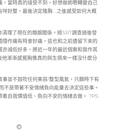
痛，當時真的接受不到，好想做啲嘢轉變自己
咩好整，最後決定隆胸….之後感受如何大概
亦清理了現在的婚姻關係。經SRT調查過後發
隱隱作痛有時會好痛，這也和之前遺留下來的
感亦減低好多，將近一年的最近個案和我作其
後他漸漸感覺胸像真的與生俱來一樣沒什麼分
故事並不鼓吹任何美容/整型風氣，只願時下有
做而不是帶著不安情緒負向能量去決定這些事。
自我價值低、負向不安的情緒去做。 ?PS: