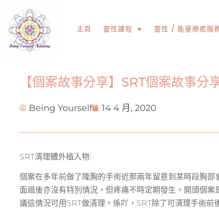
主頁
靈性課程
靈性 / 能量療癒服
【個案故事分享】SRT個案故事分享
Being Yourself
14 4 月, 2020
SRT清理體外植入物:
個案在多年前做了隆胸的手術近那兩年留意到某時段胸部
面過後亦沒有特別情況，但疼痛不時定期發生。開頭個案是
議這情況可用SRT做清理。係吖，SRT除了可清理手術