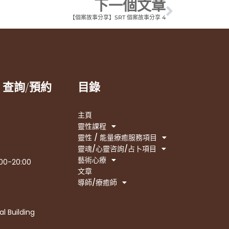
下一個文章
【個案故事分享】SRT 個案故事分享 4
 查詢/預約
目錄
主頁
靈性課程
靈性 / 能量療癒服務項目
靈魂/心靈咨詢/占卜項目
藝術心療
0-20:00
文章
導師/療癒師
 Building