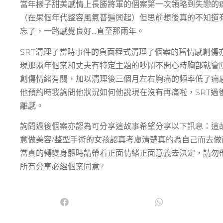
當年樣子甜美感情上長勝將軍的個案第一次領略到失戀的
（在果個年代整容風氣普遍興起）但思前想後真的不知道有
忘了，一路感覺良好…直至那兩年。
SRT清理了當時事件的負面程式清理了個案的舊情感創傷
現那兩年個案和丈夫有特定主題的吵鬧不開心時胸部就會
創傷情緒有關，加以清理後三個月左右胸痛的頻率低了痛
他預約時我詢問他狀況如何他說現在沒有再痛啦，SRT過
離感。
詢問過後個案亦認為可分享這故事希望分享以下訊息：這
意做美容/整型手術的女孩認真考慮清楚真的為自己而去
當真的轉變身體時請帶着正面情緒正面意義去決定，請勿帶着
所有分享必經個案同意?