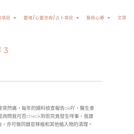
務項目
靈魂/心靈咨詢/占卜項目
藝術心療
文章
 3
會突然痛，每年的婦科檢查報告ok吖，醫生會
詢問我可否check到佢究竟發生咩事，我建
前後，亦可做同器官移植和其他植入物的清理。